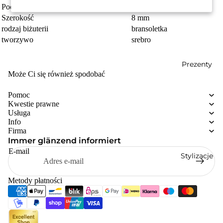
Pochodzenie
Made in Italy
Szerokość
8 mm
rodzaj biżuterii
bransoletka
tworzywo
srebro
Prezenty
Może Ci się również spodobać
Pomoc
Kwestie prawne
Usługa
Info
Firma
Immer glänzend informiert
E-mail
Stylizacje
Metody płatności