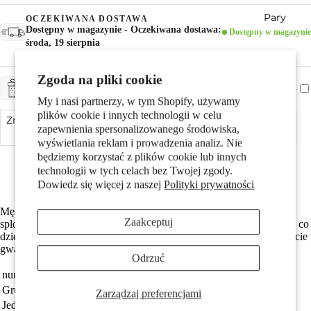
Pary
OCZEKIWANA DOSTAWA
Dostępny w magazynie - Oczekiwana dostawa:
Dostępny w magazynie
środa, 19 sierpnia
Zgoda na pliki cookie
+ CHF 5.-
ZAPAKUJ NA PREZENT
My i nasi partnerzy, w tym Shopify, używamy
plików cookie i innych technologii w celu
Zmniejsz ilość
Dodaj do koszyka
Zwiększ ilość
zapewnienia spersonalizowanego środowiska,
wyświetlania reklam i prowadzenia analiz. Nie
Dzieci
Made in Italy
będziemy korzystać z plików cookie lub innych
Srebro próby 925 z próbą 925
technologii w tych celach bez Twojej zgody.
Darmowa dostawa
Dowiedz się więcej z naszej
Polityki prywatności
Męska bransoleta wykonana z wysokiej jakości srebra. Klasyczny
Zaakceptuj
splot Figaro nadaje jej elegancki i uniwersalny charakter. Idealna na co
dzień i na specjalne okazje, dopełni każdy męski styl. Solidne zapięcie
gwarantuje komfort noszenia.
Odrzuć
Motywy
numer zamówienia
516541
Grupa docelowa
Mężczyźni
Zarządzaj preferencjami
Jednostka
sztuka