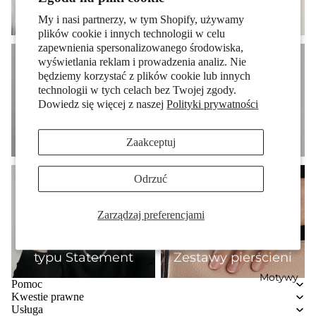
perłowe hity
srebra
Pary
My i nasi partnerzy, w tym Shopify, używamy
plików cookie i innych technologii w celu
zapewnienia spersonalizowanego środowiska,
Looks - Efektowna biżuteria ze złota
wyświetlania reklam i prowadzenia analiz. Nie
będziemy korzystać z plików cookie lub innych
technologii w tych celach bez Twojej zgody.
Dowiedz się więcej z naszej
Polityki prywatności
Looks - Efektowna biżuteria ze złota
Zaakceptuj
Dzieci
Biżuteria męska typu Statement
Zestawy pierścieni
Odrzuć
Zarządzaj preferencjami
Biżuteria męska
typu Statement
Zestawy pierścieni
Motywy
Pomoc
Kwestie prawne
Usługa