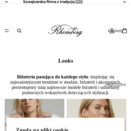
Szwajcarska firma z tradycją 🇨🇭
Kobiety
Looks
Biżuteria pasująca do każdego stylu
: inspirując się
najważniejszymi trendami w modzie, biżuterii i akcesoriach,
Mężczyźni
prezentujemy tutaj najnowsze modele biżuterii i udzielamy
pomocnych wskazówek dotyczących stylizacji.
Twoje nowe perłowe hity
Kolczyki koła i huggies ze złota
i srebra
Kolczyki koła i
Twoje nowe
huggies ze złota i
Zgoda na pliki cookie