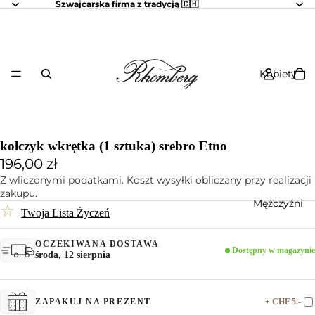
Szwajcarska firma z tradycją 🇨🇭
Kobiety
kolczyk wkrętka (1 sztuka) srebro Etno
196,00 zł
Z wliczonymi podatkami. Koszt wysyłki obliczany przy realizacji
zakupu.
Mężczyźni
☆
Twoja Lista Życzeń
OCZEKIWANA DOSTAWA
Dostępny w magazynie
środa, 12 sierpnia
+ CHF 5.-
ZAPAKUJ NA PREZENT