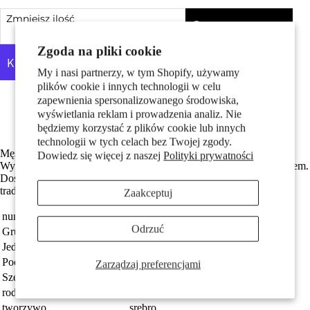
Pary
Zmniejsz ilość
Dodaj do koszyka
Zwiększ ilość
Zgoda na pliki cookie
My i nasi partnerzy, w tym Shopify, używamy
plików cookie i innych technologii w celu
Więcej opcji płatności
zapewnienia spersonalizowanego środowiska,
Made in Germany
wyświetlania reklam i prowadzenia analiz. Nie
Srebro próby 925 z próbą 925
będziemy korzystać z plików cookie lub innych
technologii w tych celach bez Twojej zgody.
Dzieci
Męski kolczyk srebrny o etnicznym wzorze, pojedynczy sztuk.
Dowiedz się więcej z naszej
Polityki prywatności
Wykonany ze srebra, wyróżnia się oryginalnym, plecionym motywem.
Doskonały dodatek dla mężczyzn ceniących unikatowy styl i
tradycyjne inspiracje. Idealny na co dzień i na specjalne okazje.
Zaakceptuj
numer zamówienia
118197
Odrzuć
Grupa docelowa
Mężczyźni
Jednostka
sztuka
Pochodzenie
Made in Germany
Zarządzaj preferencjami
Motywy
Szerokość
5 mm
rodzaj biżuterii
kolczyk wkrętka (1 sztuka)
tworzywo
srebro