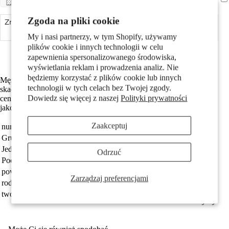
Pary
Zgoda na pliki cookie
Zmniejsz ilość
Dodaj do koszyka
Zwiększ ilość
My i nasi partnerzy, w tym Shopify, używamy
Made in Germany
plików cookie i innych technologii w celu
Srebro próby 925 z próbą 925
zapewnienia spersonalizowanego środowiska,
wyświetlania reklam i prowadzenia analiz. Nie
będziemy korzystać z plików cookie lub innych
Męski kolczyk na jedno ucho wykonany ze srebra, przedstawiający
technologii w tych celach bez Twojej zgody.
skaczącego jelenia. Stylowy i oryginalny dodatek dla mężczyzn
Dowiedz się więcej z naszej
Polityki prywatności
ceniących unikalny wygląd. Idealny do codziennego noszenia oraz
Dzieci
jako prezent. Wysoka jakość wykonania i trwałość.
Zaakceptuj
numer zamówienia
504721
Grupa docelowa
Mężczyźni
Jednostka
sztuka
Odrzuć
Pochodzenie
Made in Germany
powłoka
patynowany
Zarządzaj preferencjami
rodzaj biżuterii
kolczyk wkrętka (1 sztuka)
tworzywo
srebro
Motywy