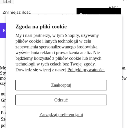
Pary
Zmniejsz ilość
Dodaj do koszyka
Zwiększ ilość
Zgoda na pliki cookie
My i nasi partnerzy, w tym Shopify, używamy
plików cookie i innych technologii w celu
Więcej opcji płatności
zapewnienia spersonalizowanego środowiska,
Made in Germany
wyświetlania reklam i prowadzenia analiz. Nie
Srebro próby 925 z próbą 925
będziemy korzystać z plików cookie lub innych
Dzieci
technologii w tych celach bez Twojej zgody.
Męski kolczyk na sztyft wykonany ze srebra, przedstawiający karting.
Dowiedz się więcej z naszej
Polityki prywatności
Stylowy i oryginalny dodatek dla miłośników wyścigów i sportów
motorowych. Doskonały na co dzień oraz jako prezent dla pasjonatów
szybkiej jazdy. Jeden sztuk w zestawie.
Zaakceptuj
numer zamówienia
505055
Odrzuć
Grupa docelowa
Mężczyźni
Jednostka
sztuka
Motywy
Pochodzenie
Made in Germany
Zarządzaj preferencjami
Szerokość
6 mm
powłoka
patynowany