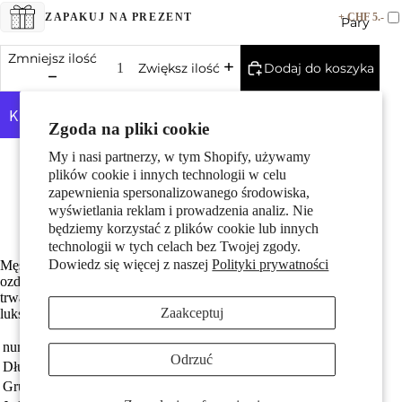
+ CHF 5.-
ZAPAKUJ NA PREZENT
Pary
Zmniejsz ilość
Dodaj do koszyka
Zwiększ ilość
Zgoda na pliki cookie
My i nasi partnerzy, w tym Shopify, używamy
Więcej opcji płatności
Made in Germany
plików cookie i innych technologii w celu
Dzieci
Antyalergiczny i przyjazny dla skóry
zapewnienia spersonalizowanego środowiska,
Z błyszczącym diamentem w jakości w-si
wyświetlania reklam i prowadzenia analiz. Nie
Darmowa dostawa
będziemy korzystać z plików cookie lub innych
technologii w tych celach bez Twojej zgody.
Dowiedz się więcej z naszej
Polityki prywatności
Męski kolczyk sztyft wykonany z tytanu i 750 żółtego złota,
ozdobiony diamentem. Nowoczesny, prostokątny design łączy
trwałość i elegancję, idealny dla mężczyzn ceniących subtelne,
Zaakceptuj
luksusowe dodatki. Jeden sztuka w zestawie.
numer zamówienia
529555
Motywy
Odrzuć
Długość pręta
10 mm
Grupa docelowa
Mężczyźni