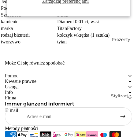
Zarządzaj preferencjami
Jednostka
sztuka
Pochodzenie
Made in Germany
Szerokość
5 mm
kamienie
Diament 0.01 ct, w-si
marka
TitanFactory
rodzaj biżuterii
kolczyk wkrętka (1 sztuka)
Prezenty
tworzywo
tytan
Może Ci się również spodobać
Pomoc
Kwestie prawne
Usługa
Info
Stylizacje
Firma
Immer glänzend informiert
E-mail
Metody płatności