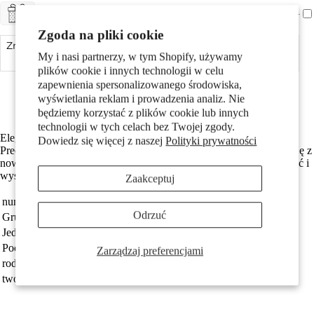
+ CHF 5.-
ZAPAKUJ NA PREZENT
Pary
Zgoda na pliki cookie
Zmniejsz ilość
Dodaj do koszyka
Zwiększ ilość
My i nasi partnerzy, w tym Shopify, używamy
plików cookie i innych technologii w celu
Made in Germany
zapewnienia spersonalizowanego środowiska,
Wykonane z odzyskanego złota
wyświetlania reklam i prowadzenia analiz. Nie
Darmowa dostawa
będziemy korzystać z plików cookie lub innych
technologii w tych celach bez Twojej zgody.
Elegancki męski kolczyk wkrętka wykonany z 375 złota żółtego.
Dowiedz się więcej z naszej
Polityki prywatności
Dzieci
Precyzyjnie ozdobiony motywem harmonijki ręcznej, łącząc tradycję z
nowoczesnym stylem. Idealny dla mężczyzn ceniących oryginalność i
wysoką jakość wykonania. Jeden sztuka w zestawie.
Zaakceptuj
numer zamówienia
504175
Odrzuć
Grupa docelowa
Mężczyźni
Jednostka
sztuka
Pochodzenie
Made in Germany
Zarządzaj preferencjami
rodzaj biżuterii
kolczyk wkrętka (1 sztuka)
Motywy
tworzywo
złoto żółte 375/9 K