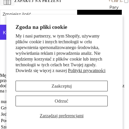
+ CHF 5.-
ZAPAKUJ NA PREZENT
Pary
Zmniejsz ilość
Dodaj do koszyka
Zwiększ ilość
Zgoda na pliki cookie
My i nasi partnerzy, w tym Shopify, używamy
plików cookie i innych technologii w celu
Więcej opcji płatności
zapewnienia spersonalizowanego środowiska,
Made in Germany
wyświetlania reklam i prowadzenia analiz. Nie
Wykonane z odzyskanego złota
będziemy korzystać z plików cookie lub innych
Dzieci
Darmowa dostawa
technologii w tych celach bez Twojej zgody.
Dowiedz się więcej z naszej
Polityki prywatności
Męski kolczyk wkrętka wykonany z 750 żółtego złota,
przedstawiający symbolicznego kominiarza. Modny i oryginalny
dodatek, który podkreśli indywidualny styl. Idealny na co dzień oraz
Zaakceptuj
na specjalne okazje. Wysoka jakość wykonania i precyzyjne detale.
Odrzuć
numer zamówienia
520934
Grupa docelowa
Mężczyźni
Motywy
Jednostka
sztuka
Zarządzaj preferencjami
Pochodzenie
Made in Germany
Szerokość
6 mm