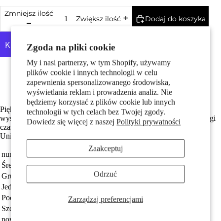
Pary
Zmniejsz ilość
Dodaj do koszyka
Zwiększ ilość
Zgoda na pliki cookie
My i nasi partnerzy, w tym Shopify, używamy
Więcej opcji płatności
plików cookie i innych technologii w celu
Made in Germany
zapewnienia spersonalizowanego środowiska,
Srebro próby 925 z próbą 925
wyświetlania reklam i prowadzenia analiz. Nie
będziemy korzystać z plików cookie lub innych
Dzieci
Piękne, klasyczne srebrne kolczyki-koła dla kobiet. Wykonane z
technologii w tych celach bez Twojej zgody.
wysokiej jakości srebra, które gwarantuje trwałość i blask przez długi
Dowiedz się więcej z naszej
Polityki prywatności
czas. Idealne do codziennych stylizacji, jak i na specjalne okazje.
Uniwersalny design pasujący do każdej garderoby.
Zaakceptuj
numer zamówienia
520706
Średnica obręczy
50 mm
Odrzuć
Grupa docelowa
damski
Jednostka
Para
Motywy
Pochodzenie
Made in Germany
Zarządzaj preferencjami
Szerokość
2.5 mm
powierzchnia
błyszczący