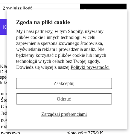
Pary
Zmniejsz ilość
Dodaj do koszyka
Zwiększ ilość
Zgoda na pliki cookie
My i nasi partnerzy, w tym Shopify, używamy
plików cookie i innych technologii w celu
Więcej opcji płatności
zapewnienia spersonalizowanego środowiska,
Wykonane z odzyskanego złota
wyświetlania reklam i prowadzenia analiz. Nie
Darmowa dostawa
będziemy korzystać z plików cookie lub innych
technologii w tych celach bez Twojej zgody.
Dzieci
Klasyczne damskie kolczyki koła wykonane z 375 żółtego złota.
Dowiedz się więcej z naszej
Polityki prywatności
Delikatne, eleganckie i ponadczasowe – idealne na co dzień i na
specjalne okazje. Doskonały wybór dla kobiet ceniących subtelny,
luksusowy styl i wysoką jakość wykonania.
Zaakceptuj
numer zamówienia
347391
Odrzuć
Średnica obręczy
10 mm
Grupa docelowa
damski
Jednostka
Para
Zarządzaj preferencjami
Motywy
powierzchnia
błyszczący
rodzaj biżuterii
kolczyki koła
tworzywo
złoto żółte 375/9 K