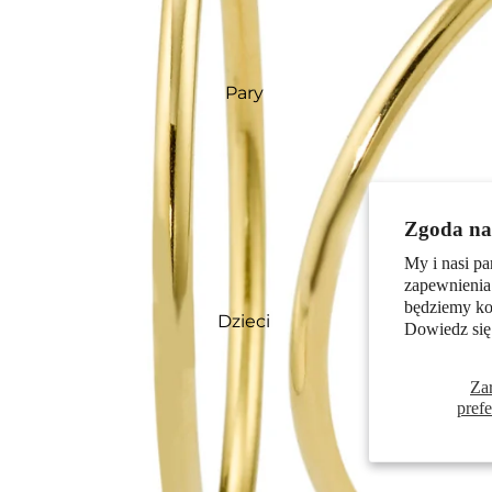
Pary
Zgoda na 
My i nasi pa
zapewnienia
będziemy kor
Dzieci
Dowiedz się
Za
pref