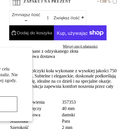
+ CHF 5.-
ZAPAKUJ NA PREZENT
Zmniejsz ilość
Zwiększ ilość
Dodaj do koszyka
Więcej opcji płatności
Wykonane z odzyskanego złota
Darmowa dostawa
 celu
Klasyczne kolczyki koła wykonane z wysokiej jakości 750
naliz. Nie
żółtego złota. Subtelne i eleganckie, doskonale podkreślają
ej zgody.
kobiecą urodę, idealne na co dzień i na specjalne okazje.
Lekka konstrukcja zapewnia komfort noszenia przez cały
dzień.
numer zamówienia
357353
Średnica obręczy
40 mm
Grupa docelowa
damski
Jednostka
Para
Szerokość
2 mm