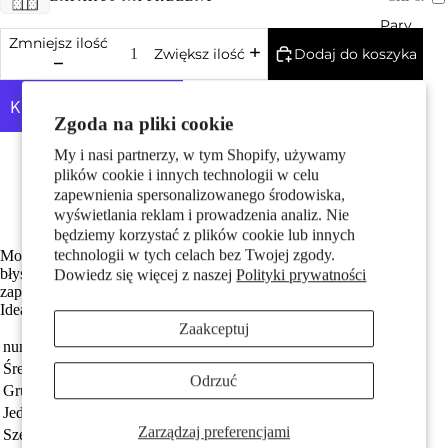
Pary
Zmniejsz ilość
Dodaj do koszyka
Zwiększ ilość
Zgoda na pliki cookie
Więcej opcji płatności
My i nasi partnerzy, w tym Shopify, używamy
Srebro próby 925 z próbą 925
plików cookie i innych technologii w celu
Z błyszczącą cyrkonią
zapewnienia spersonalizowanego środowiska,
Darmowa dostawa
Dzieci
wyświetlania reklam i prowadzenia analiz. Nie
będziemy korzystać z plików cookie lub innych
technologii w tych celach bez Twojej zgody.
Modne damskie kolczyki typu klips wykonane ze srebra, zdobione
błyszczącymi cyrkoniami. Elegancki design i wygodne zapięcie
Dowiedz się więcej z naszej
Polityki prywatności
zapewniają komfort noszenia oraz dodają szyku każdej stylizacji.
Idealne na co dzień i na specjalne okazje.
Zaakceptuj
numer zamówienia
531365
Średnica obręczy
12 mm
Odrzuć
Grupa docelowa
damski
Motywy
Jednostka
Para
Zarządzaj preferencjami
Szerokość
7.5 mm