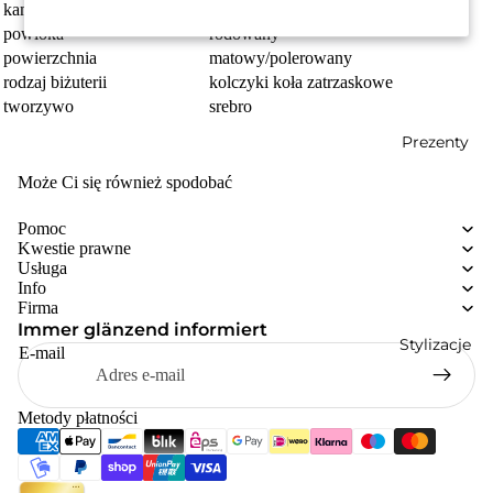
kamienie
Cyrkonia
powłoka
rodowany
powierzchnia
matowy/polerowany
rodzaj biżuterii
kolczyki koła zatrzaskowe
tworzywo
srebro
Prezenty
Może Ci się również spodobać
Pomoc
Kwestie prawne
Usługa
Info
Firma
Immer glänzend informiert
Stylizacje
E-mail
Metody płatności