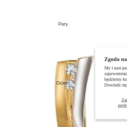
Pary
Zgoda na 
My i nasi pa
zapewnienia
będziemy kor
Dzieci
Dowiedz się
Za
pref