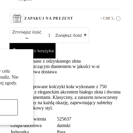
+ CHF 5.-
ZAPAKUJ NA PREZENT
Zmniejsz ilość
Zwiększ ilość
Dodaj do koszyka
Wykonane z odzyskanego złota
Z błyszczącym diamentem w jakości w-si
 celu
Darmowa dostawa
naliz. Nie
ej zgody.
Damskie klapowane kolczyki koła wykonane z 750
żółtego złota z eleganckim akcentem białego złota i dwoma
lśniącymi diamentami. Klasyczny, a zarazem nowoczesny
design idealny na każdą okazję, zapewniający subtelny
blask i wyjątkowy styl.
numer zamówienia
525637
Grupa docelowa
damski
Jednostka
Para