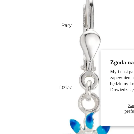
Pary
Zgoda na 
My i nasi pa
zapewnienia
będziemy kor
Dzieci
Dowiedz się
Za
pref