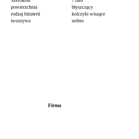
Szerokość
7 mm
powierzchnia
błyszczący
rodzaj biżuterii
kolczyki wiszące
tworzywo
srebro
Firma