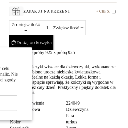
+ CHF 5.-
ZAPAKUJ NA PREZENT
Zmniejsz ilość
Zwiększ ilość
Dodaj do koszyka
Srebro próby 925 z próbą 925
Delikatne kolczyki wiszące dla dziewczynki, wykonane ze
 celu
srebra. Ozdobione uroczą niebieską kwiatuszkową
naliz. Nie
zawieszką, idealne na każdą okazję. Lekka forma i
ej zgody.
bezpieczne zapięcie sprawiają, że kolczyki są wygodne w
noszeniu przez cały dzień. Praktyczny i piękny dodatek dla
małej modnisi.
numer zamówienia
224049
Grupa docelowa
Dziewczyna
Jednostka
Para
Kolor
turkus