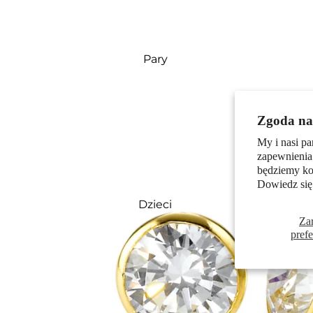
Pary
Zgoda na 
My i nasi pa
zapewnienia
będziemy kor
Dowiedz się
Dzieci
Za
pref