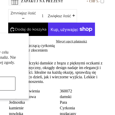
+ CHF 5.-
ZAPAKUJ NA PREZENT
Zmniejsz ilość
Zwiększ ilość
Dodaj do koszyka
Więcej opcji płatności
Z błyszczącą cyrkonią
brąz ze złoceniem
 celu
naliz. Nie
ej zgody.
Delikatne kolczyki damskie z brązu z pięknymi oczkami z
cyrkonii. Klasyczny, okrągły design nadaje im elegancji i
uniwersalności. Idealne na każdą okazję, sprawdzą się
zarówno na co dzień, jak i wieczorne wyjścia. Lekkie i
wygodne w noszeniu.
numer zamówienia
360072
Grupa docelowa
damski
Jednostka
Para
kamienie
Cyrkonia
powłoka
pozłacany