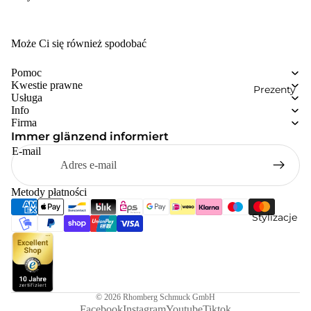
Może Ci się również spodobać
Pomoc
Kwestie prawne
Prezenty
Usługa
Info
Firma
Immer glänzend informiert
E-mail
Metody płatności
Stylizacje
© 2026
Rhomberg Schmuck GmbH
Facebook
Instagram
Youtube
Tiktok