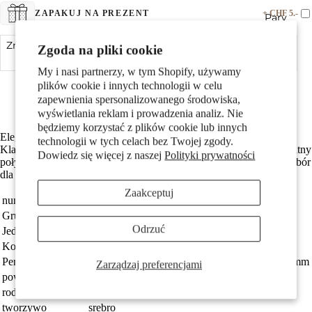
+ CHF 5.-
ZAPAKUJ NA PREZENT
Pary
Zmniejsz ilość
Zgoda na pliki cookie
Dodaj do koszyka
Zwiększ ilość
My i nasi partnerzy, w tym Shopify, używamy
Srebro próby 925 z próbą 925
plików cookie i innych technologii w celu
Z połyskującym Perła hodowana w wodzie słodkiej
zapewnienia spersonalizowanego środowiska,
Średnica koralika wynosi do
wyświetlania reklam i prowadzenia analiz. Nie
będziemy korzystać z plików cookie lub innych
Eleganckie kolczyki z pereł słodkowodnych, osadzone w srebrze.
technologii w tych celach bez Twojej zgody.
Dzieci
Klasyczny i ponadczasowy design, idealny na każdą okazję. Delikatny
Dowiedz się więcej z naszej
Polityki prywatności
połysk pereł dodaje subtelności i naturalnego uroku. Doskonały wybór
dla kobiet ceniących styl i jakość.
Zaakceptuj
numer zamówienia
223726
Grupa docelowa
damski
Odrzuć
Jednostka
Para
Kolor
fioletowy
Perły
Perła hodowana w wodzie słodkiej róża 8-8.5 mm
Zarządzaj preferencjami
Motywy
powłoka
rodowany
rodzaj biżuterii
kolczyki wkrętki
tworzywo
srebro