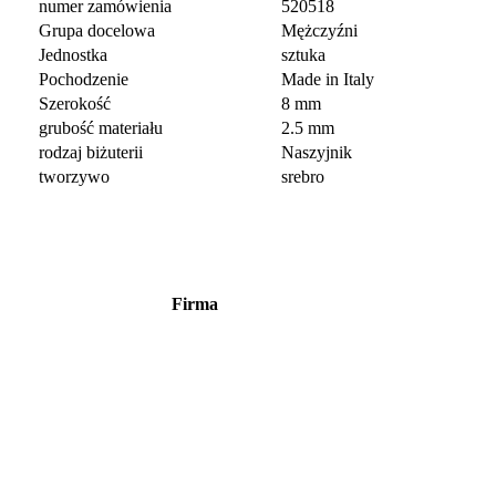
numer zamówienia
520518
Grupa docelowa
Mężczyźni
Jednostka
sztuka
Pochodzenie
Made in Italy
Szerokość
8 mm
grubość materiału
2.5 mm
rodzaj biżuterii
Naszyjnik
tworzywo
srebro
Firma