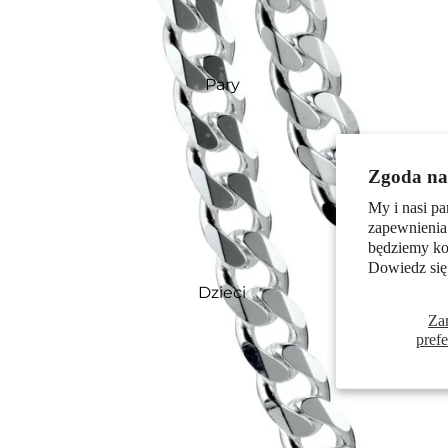
Pary
Zgoda na 
My i nasi pa
zapewnienia
będziemy kor
Dowiedz się
Dzieci
Za
pref