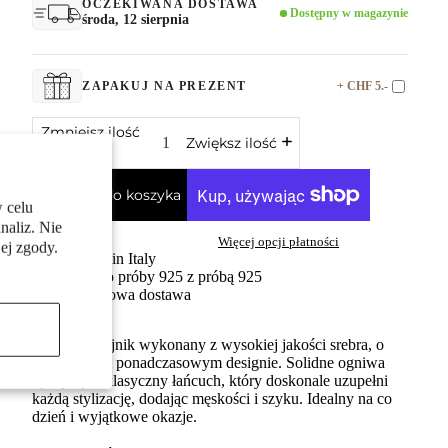
OCZEKIWANA DOSTAWA
Dostępny w magazynie
środa, 12 sierpnia
+ CHF 5.-
ZAPAKUJ NA PREZENT
Zmniejsz ilość
Zwiększ ilość
Dodaj do koszyka
 celu
naliz. Nie
Więcej opcji płatności
ej zgody.
Made in Italy
Srebro próby 925 z próbą 925
Darmowa dostawa
Męski naszyjnik wykonany z wysokiej jakości srebra, o
eleganckim i ponadczasowym designie. Solidne ogniwa
łączą się w klasyczny łańcuch, który doskonale uzupełni
każdą stylizację, dodając męskości i szyku. Idealny na co
dzień i wyjątkowe okazje.