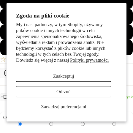
65
Więcej
Zgoda na pliki cookie
66
My i nasi partnerzy, w tym Shopify, używamy
plików cookie i innych technologii w celu
67
zapewnienia spersonalizowanego środowiska,
wyświetlania reklam i prowadzenia analiz. Nie
68
będziemy korzystać z plików cookie lub innych
technologii w tych celach bez Twojej zgody.
☆
Twoja Lista Życzeń
Dowiedz się więcej z naszej
Polityki prywatności
Określ rozmiar pierścionka
Zaakceptuj
Odrzuć
OCZEKIWANA DOSTAWA
Dostępny w magazynie - Oczekiwana dostawa:
Dostępny w magazynie
środa, 19 sierpnia
Zarządzaj preferencjami
Opcje grawerowania: