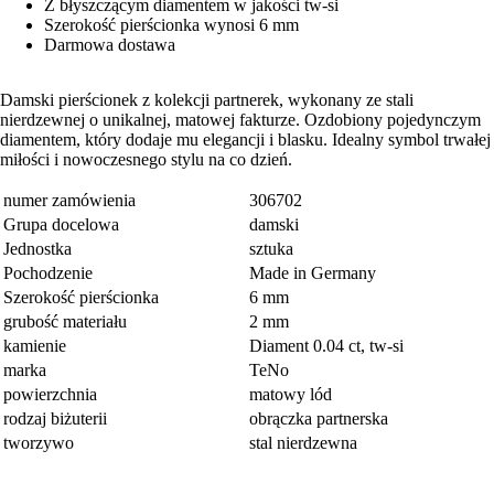
Z błyszczącym diamentem w jakości tw-si
Szerokość pierścionka wynosi 6 mm
Darmowa dostawa
Damski pierścionek z kolekcji partnerek, wykonany ze stali
nierdzewnej o unikalnej, matowej fakturze. Ozdobiony pojedynczym
diamentem, który dodaje mu elegancji i blasku. Idealny symbol trwałej
miłości i nowoczesnego stylu na co dzień.
numer zamówienia
306702
Grupa docelowa
damski
Jednostka
sztuka
Pochodzenie
Made in Germany
Szerokość pierścionka
6 mm
grubość materiału
2 mm
kamienie
Diament 0.04 ct, tw-si
marka
TeNo
powierzchnia
matowy lód
rodzaj biżuterii
obrączka partnerska
tworzywo
stal nierdzewna