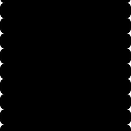
57
58
Prezenty
59
60
61
62
Stylizacje
63
64