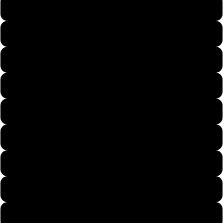
48
Pary
49
50
51
Dzieci
52
53
54
55
Motywy
56