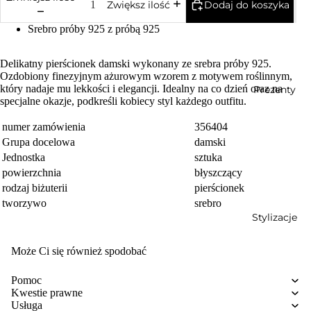
Dodaj do koszyka
Zwiększ ilość
Srebro próby 925 z próbą 925
Delikatny pierścionek damski wykonany ze srebra próby 925.
Ozdobiony finezyjnym ażurowym wzorem z motywem roślinnym,
który nadaje mu lekkości i elegancji. Idealny na co dzień oraz na
Prezenty
specjalne okazje, podkreśli kobiecy styl każdego outfitu.
numer zamówienia
356404
Grupa docelowa
damski
Jednostka
sztuka
powierzchnia
błyszczący
rodzaj biżuterii
pierścionek
tworzywo
srebro
Stylizacje
Może Ci się również spodobać
Pomoc
Kwestie prawne
Usługa