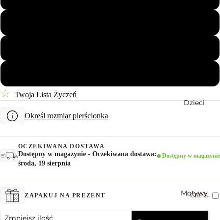
Pary
58
60
62
☆
Twoja Lista Życzeń
Dzieci
Określ rozmiar pierścionka
OCZEKIWANA DOSTAWA
Dostępny w magazynie - Oczekiwana dostawa:
Dostępny w magazynie
środa, 19 sierpnia
Motywy
+ CHF 5.-
ZAPAKUJ NA PREZENT
Zmniejsz ilość