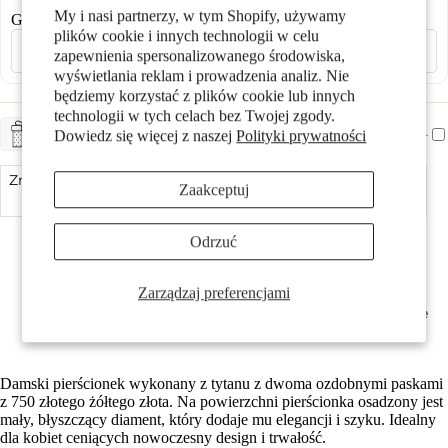
My i nasi partnerzy, w tym Shopify, używamy
Grawerowanie laserowe
plików cookie i innych technologii w celu
zapewnienia spersonalizowanego środowiska,
wyświetlania reklam i prowadzenia analiz. Nie
będziemy korzystać z plików cookie lub innych
technologii w tych celach bez Twojej zgody.
Prezenty
+ CHF 5.-
Dowiedz się więcej z naszej
Polityki prywatności
ZAPAKUJ NA PREZENT
Zmniejsz ilość
Zaakceptuj
Dodaj do koszyka
Zwiększ ilość
Made in Germany
Odrzuć
Antyalergiczny i przyjazny dla skóry
Możliwość indywidualnego grawerowania
Z błyszczącym diamentem w jakości w-si
Zarządzaj preferencjami
Profil pierścienia: proste na zewnątrz/wygięte wewnątrz
Stylizacje
Szerokość pierścionka wynosi 5.5 mm
Darmowa dostawa
Damski pierścionek wykonany z tytanu z dwoma ozdobnymi paskami
z 750 złotego żółtego złota. Na powierzchni pierścionka osadzony jest
mały, błyszczący diament, który dodaje mu elegancji i szyku. Idealny
dla kobiet ceniących nowoczesny design i trwałość.