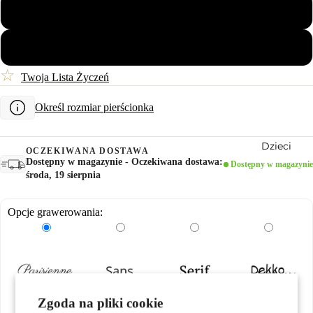
56
Pary
58
☆
Twoja Lista Życzeń
Określ rozmiar pierścionka
Dzieci
OCZEKIWANA DOSTAWA
Dostępny w magazynie - Oczekiwana dostawa:
Dostępny w magazynie
środa, 19 sierpnia
Opcje grawerowania:
Motywy
Zgoda na pliki cookie
0,00 zł
0,00 zł
0,00 zł
0,00 zł