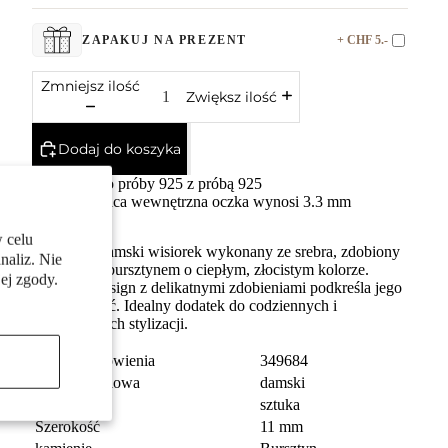
+ CHF 5.-
ZAPAKUJ NA PREZENT
Zmniejsz ilość
Zwiększ ilość
Dodaj do koszyka
Srebro próby 925 z próbą 925
Średnica wewnętrzna oczka wynosi 3.3 mm
 celu
Elegancki damski wisiorek wykonany ze srebra, zdobiony
naliz. Nie
naturalnym bursztynem o ciepłym, złocistym kolorze.
ej zgody.
Unikalny design z delikatnymi zdobieniami podkreśla jego
wyjątkowość. Idealny dodatek do codziennych i
wieczorowych stylizacji.
numer zamówienia
349684
Grupa docelowa
damski
Jednostka
sztuka
Szerokość
11 mm