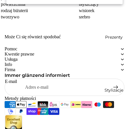
powierzchnia
błyszczący
rodzaj biżuterii
wisiorek
tworzywo
srebro
Może Ci się również spodobać
Prezenty
Pomoc
Kwestie prawne
Usługa
Info
Firma
Immer glänzend informiert
E-mail
Stylizacje
Metody płatności