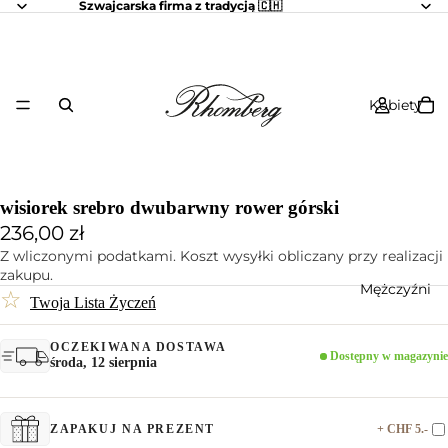
Szwajcarska firma z tradycją 🇨🇭
Kobiety
wisiorek srebro dwubarwny rower górski
236,00 zł
Z wliczonymi podatkami. Koszt wysyłki obliczany przy realizacji
zakupu.
Mężczyźni
☆
Twoja Lista Życzeń
OCZEKIWANA DOSTAWA
Dostępny w magazynie
środa, 12 sierpnia
+ CHF 5.-
ZAPAKUJ NA PREZENT