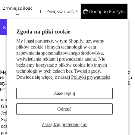
Pary
Zmniejsz ilość
Dodaj do koszyka
Zwiększ ilość
Zgoda na pliki cookie
My i nasi partnerzy, w tym Shopify, używamy
Więcej opcji płatności
Srebro próby 925 z próbą 925
plików cookie i innych technologii w celu
Średnica wewnętrzna oczka wynosi 3.5 mm
zapewnienia spersonalizowanego środowiska,
Darmowa dostawa
wyświetlania reklam i prowadzenia analiz. Nie
Dzieci
będziemy korzystać z plików cookie lub innych
technologii w tych celach bez Twojej zgody.
Męski wisiorek w kształcie górskiego roweru, wykonany ze srebra z
Dowiedz się więcej z naszej
Polityki prywatności
elementami w złotym kolorze. Doskonały dla miłośników aktywnego
stylu życia i rowerowych przygód. Stylowy dodatek, który podkreśli
pasję i indywidualność każdego mężczyzny.
Zaakceptuj
numer zamówienia
113635
Grupa docelowa
Mężczyźni
Odrzuć
Jednostka
sztuka
Motywy
Szerokość
25 mm
Zarządzaj preferencjami
oczko przyczepy
3.5 mm
powłoka
dwubarwny