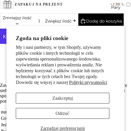
+ CHF 5.-
ZAPAKUJ NA PREZENT
Pary
Zmniejsz ilość
Dodaj do koszyka
Zwiększ ilość
Zgoda na pliki cookie
My i nasi partnerzy, w tym Shopify, używamy
Więcej opcji płatności
plików cookie i innych technologii w celu
Made in Germany
zapewnienia spersonalizowanego środowiska,
Srebro próby 925 z próbą 925
Dzieci
wyświetlania reklam i prowadzenia analiz. Nie
Średnica wewnętrzna oczka wynosi 3.0 mm
będziemy korzystać z plików cookie lub innych
Darmowa dostawa
technologii w tych celach bez Twojej zgody.
Dowiedz się więcej z naszej
Polityki prywatności
Zawieszka dla mężczyzn w kształcie rakiety tenisowej, wykonana ze
srebra. Stylowy i subtelny dodatek dla fanów tenisa, który podkreśli
sportowy charakter i doda oryginalności każdej stylizacji. Idealny
Zaakceptuj
pomysł na prezent lub codzienną biżuterię.
numer zamówienia
523789
Odrzuć
Motywy
Grupa docelowa
Mężczyźni
Jednostka
sztuka
Zarządzaj preferencjami