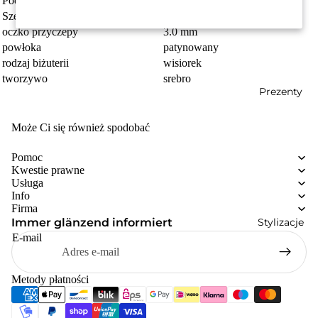
Pochodzenie
Made in Germany
Szerokość
7 mm
oczko przyczepy
3.0 mm
powłoka
patynowany
rodzaj biżuterii
wisiorek
tworzywo
srebro
Prezenty
Może Ci się również spodobać
Pomoc
Kwestie prawne
Usługa
Info
Firma
Stylizacje
Immer glänzend informiert
E-mail
Metody płatności