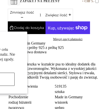
+ CHF 5.-
ZAPAKUJ NA PREZENT
Zmniejsz ilość
Zwiększ ilość
Dodaj do koszyka
Więcej opcji płatności
Made in Germany
Srebro próby 925 z próbą 925
 celu
Darmowa dostawa
naliz. Nie
ej zgody.
Srebrna zawieszka w kształcie psa to idealny dodatek dla
miłośników czworonogów. Wykonana z wysokiej jakości
srebra, z precyzyjnymi detalami sierści. Stylowa i trwała,
doskonale podkreśli Twoją osobowość i pasję do zwierząt.
numer zamówienia
519135
Jednostka
sztuka
Pochodzenie
Made in Germany
rodzaj biżuterii
wisiorek
tworzywo
srebro