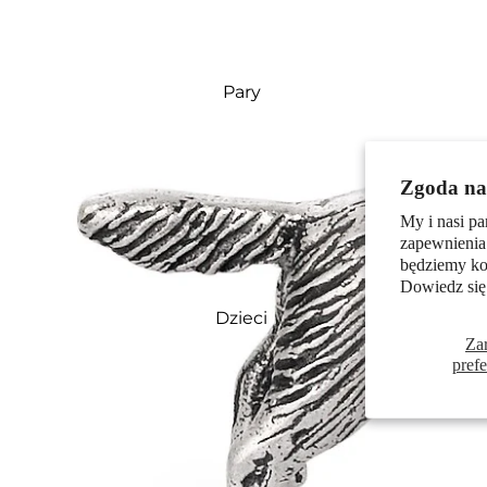
Pary
Zgoda na 
My i nasi pa
zapewnienia
będziemy kor
Dowiedz się
Dzieci
Za
pref