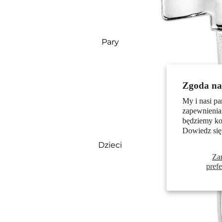
Pary
Zgoda na 
My i nasi pa
zapewnienia
będziemy kor
Dowiedz się
Dzieci
Za
pref