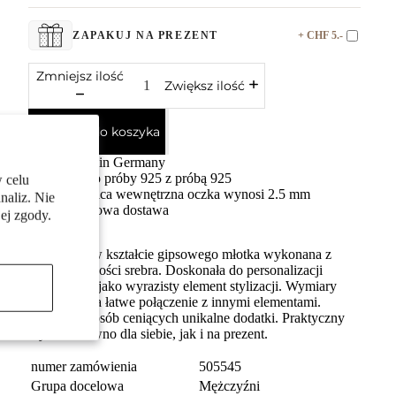
+ CHF 5.-
ZAPAKUJ NA PREZENT
Zmniejsz ilość
Zwiększ ilość
Dodaj do koszyka
Made in Germany
Srebro próby 925 z próbą 925
 celu
Średnica wewnętrzna oczka wynosi 2.5 mm
naliz. Nie
Darmowa dostawa
ej zgody.
Zawieszka w kształcie gipsowego młotka wykonana z
wysokiej jakości srebra. Doskonała do personalizacji
biżuterii lub jako wyrazisty element stylizacji. Wymiary
pozwalają na łatwe połączenie z innymi elementami.
Idealna dla osób ceniących unikalne dodatki. Praktyczny
wybór zarówno dla siebie, jak i na prezent.
numer zamówienia
505545
Grupa docelowa
Mężczyźni