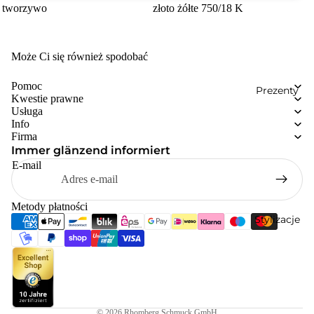
tworzywo
złoto żółte 750/18 K
Może Ci się również spodobać
Pomoc
Prezenty
Kwestie prawne
Usługa
Info
Firma
Immer glänzend informiert
E-mail
Metody płatności
Stylizacje
© 2026
Rhomberg Schmuck GmbH