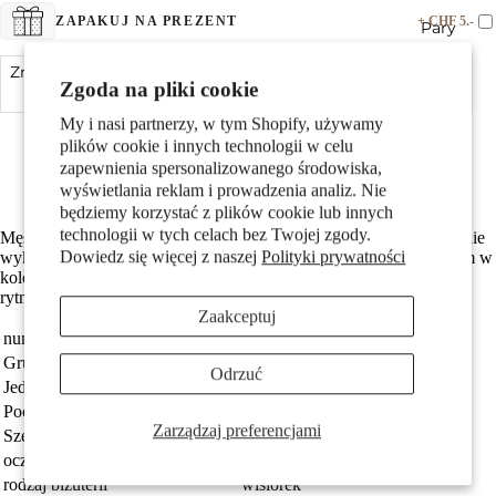
+ CHF 5.-
ZAPAKUJ NA PREZENT
Pary
Zmniejsz ilość
Dodaj do koszyka
Zwiększ ilość
Zgoda na pliki cookie
Made in Germany
My i nasi partnerzy, w tym Shopify, używamy
Wykonane z odzyskanego złota
plików cookie i innych technologii w celu
Średnica wewnętrzna oczka wynosi 2.5 mm
zapewnienia spersonalizowanego środowiska,
Darmowa dostawa
wyświetlania reklam i prowadzenia analiz. Nie
będziemy korzystać z plików cookie lub innych
Dzieci
technologii w tych celach bez Twojej zgody.
Męski wisiorek z bębnem wykonany z 750 żółtego złota. Precyzyjnie
Dowiedz się więcej z naszej
Polityki prywatności
wykonany, przedstawia skrzyżowane pałeczki perkusyjne z detalem w
kolorze białego złota. Idealny dodatek dla muzyków i miłośników
rytmu, łączący elegancję z pasją.
Zaakceptuj
numer zamówienia
503600
Grupa docelowa
Mężczyźni
Odrzuć
Jednostka
sztuka
Pochodzenie
Made in Germany
Zarządzaj preferencjami
Motywy
Szerokość
9 mm
oczko przyczepy
2.5 mm
rodzaj biżuterii
wisiorek