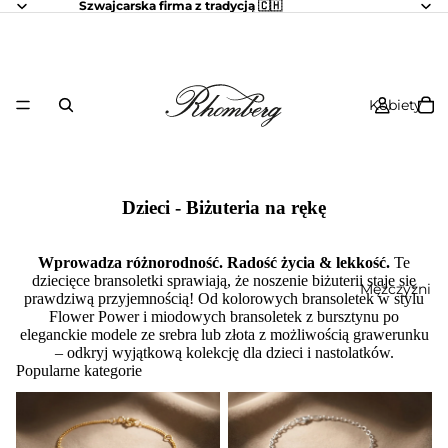
Szwajcarska firma z tradycją 🇨🇭
Kobiety
Dzieci - Biżuteria na rękę
Wprowadza różnorodność.
Radość życia & lekkość.
Te
dziecięce bransoletki sprawiają, że noszenie biżuterii staje się
Mężczyźni
prawdziwą przyjemnością! Od kolorowych bransoletek w stylu
Flower Power i miodowych bransoletek z bursztynu po
eleganckie modele ze srebra lub złota z możliwością grawerunku
– odkryj wyjątkową kolekcję dla dzieci i nastolatków.
Popularne kategorie
Dzieci - Biżuteria na rękę -
Dzieci - Biżuteria na rękę -
Bransoletka grawerowana
Srebrna bransoletka