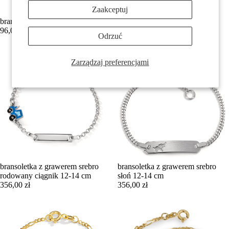
Zaakceptuj
bransoletka Bursztyn Ø6 mm
bransoletka z grawerem złoto
96,00 zł
żółte 750/18 K 12-14 cm
Odrzuć
1.960,00 zł
Zarządzaj preferencjami
bransoletka z grawerem srebro
bransoletka z grawerem srebro
rodowany ciągnik 12-14 cm
słoń 12-14 cm
356,00 zł
356,00 zł