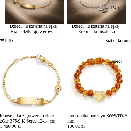
Pary
Dzieci - Biżuteria na rękę -
Dzieci - Biżuteria na rękę -
Bransoletka grawerowana
Srebrna bransoletka
Filtr
Siatka kolum
Dzieci
Motywy
bransoletka z grawerem złoto
bransoletka bursztyn Serce Ø6.5
żółte 375/9 K Serce 12-14 cm
mm
1.480,00 zł
136,00 zł