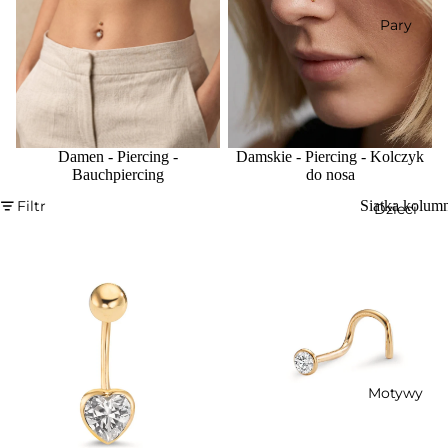
Pary
Damen - Piercing -
Damskie - Piercing - Kolczyk
Bauchpiercing
do nosa
Filtr
Siatka kolum
Dzieci
Motywy