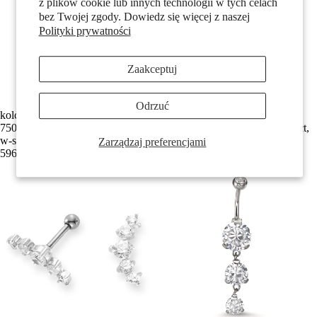
z plików cookie lub innych technologii w tych celach
bez Twojej zgody. Dowiedz się więcej z naszej
Polityki prywatności
Zaakceptuj
Odrzuć
kolczyk w nosie złoto żółte
kolczyk w nosie złoto białe
750/18 K Diament biały, 0.035 ct,
750/18 K Diament biały, 0.02 ct,
w-si Ø2.5 mm
w-si Ø2 mm
Zarządzaj preferencjami
596,00 zł
392,00 zł