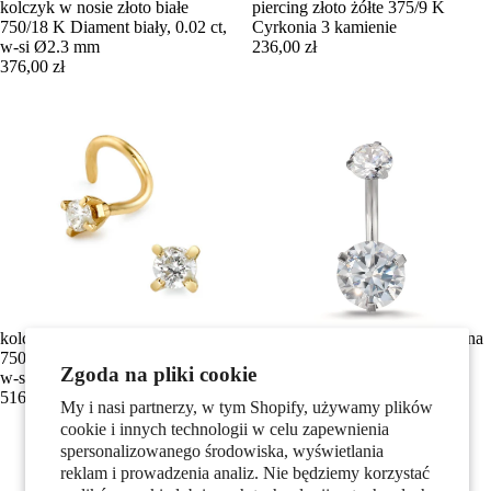
kolczyk w nosie złoto białe
piercing złoto żółte 375/9 K
750/18 K Diament biały, 0.02 ct,
Cyrkonia 3 kamienie
w-si Ø2.3 mm
236,00 zł
376,00 zł
kolczyk w nosie złoto żółte
kolczyk w pępku stal nierdzewna
750/18 K Diament biały, 0.023 ct,
Cyrkonia biały
Zgoda na pliki cookie
w-si Ø2 mm
156,00 zł
516,00 zł
My i nasi partnerzy, w tym Shopify, używamy plików
cookie i innych technologii w celu zapewnienia
spersonalizowanego środowiska, wyświetlania
reklam i prowadzenia analiz. Nie będziemy korzystać