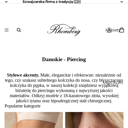
Szwajcarska firma z tradycją 🇨🇭
Kobiety
Damskie - Piercing
Stylowe akcenty.
Małe, eleganckie i efektowne: niezależnie od
tego, czy szukasz subtelnego kolczyka do nosa, czy błyszczącego
Mężczyźni
kolczyka do pępka, w naszej kolekcji znajdziesz wyjątkową
biżuterię do piercingu wykonaną z najwyższej jakości
materiałów. Odkryj modele z 18-karatowego złota, wysokiej
jakości tytanu oraz hipoalergicznej stali chirurgicznej.
Popularne kategorie
Damen - Piercing -
Damskie - Piercing - Kolczyk
Bauchpiercing
do nosa