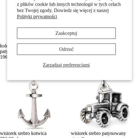
z plików cookie lub innych technologii w tych celach
bez Twojej zgody. Dowiedz się więcej z naszej
Polityki prywatności
Zaakceptuj
kolczyk wkrętka (1 sztuka) srebro
wisiorek srebro patynowany
Odrzuć
patynowany motocykl
Motocross
196,00 zł
196,00 zł
Zarządzaj preferencjami
wisiorek srebro kotwica
wisiorek srebro patynowany