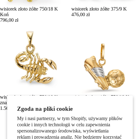
wisiorek złoto żółte 750/18 K
wisiorek złoto żółte 375/9 K
Koń
476,00 zł
796,00 zł
wisiorek złoto żółte 750/18 K
wisiorek złoto żółte 750/18 K
znak zodiaku Skorpion
dwubarwny Piłkarski
1.560,00 zł
Zgoda na pliki cookie
956,00 zł
My i nasi partnerzy, w tym Shopify, używamy plików
cookie i innych technologii w celu zapewnienia
spersonalizowanego środowiska, wyświetlania
reklam i prowadzenia analiz. Nie będziemy korzystać