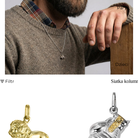
Pary
Dzieci
Filtr
Siatka kolum
Motywy