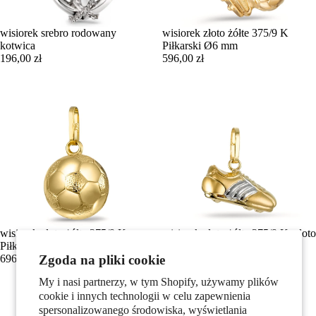
wisiorek srebro rodowany
wisiorek złoto żółte 375/9 K
kotwica
Piłkarski Ø6 mm
196,00 zł
596,00 zł
wisiorek złoto żółte 375/9 K
wisiorek złoto żółte 375/9 K, złoto
Piłkarski Ø12 mm
białe 375/9 K Piłkarski
696,00 zł
Zgoda na pliki cookie
356,00 zł
My i nasi partnerzy, w tym Shopify, używamy plików
cookie i innych technologii w celu zapewnienia
spersonalizowanego środowiska, wyświetlania