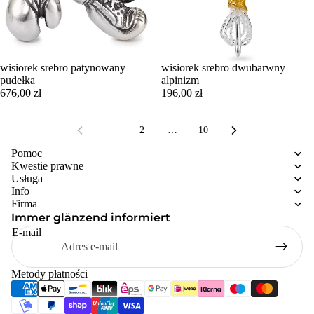
wisiorek srebro patynowany
wisiorek srebro dwubarwny
pudełka
alpinizm
676,00 zł
196,00 zł
1
2
…
10
Pomoc
Kwestie prawne
Usługa
Info
Firma
Immer glänzend informiert
E-mail
Metody płatności