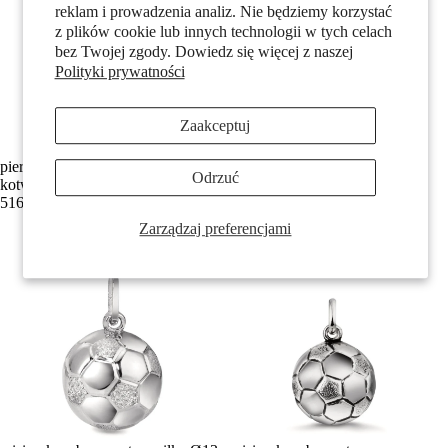
reklam i prowadzenia analiz. Nie będziemy korzystać
z plików cookie lub innych technologii w tych celach
bez Twojej zgody. Dowiedz się więcej z naszej
Polityki prywatności
Zaakceptuj
pierścionek srebro patynowany
wisiorek złoto żółte 375/9 K
Odrzuć
kotwica
kotwica
516,00 zł
316,00 zł
Zarządzaj preferencjami