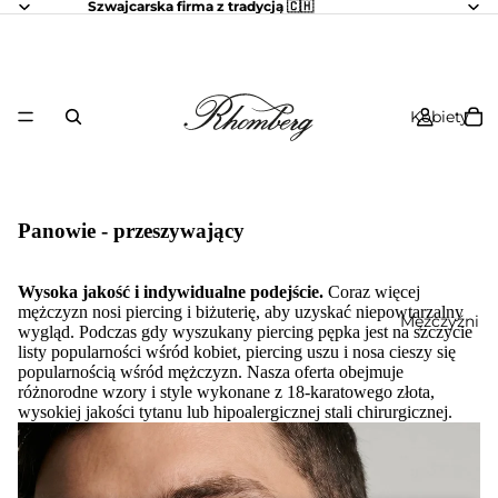
Szwajcarska firma z tradycją 🇨🇭
Kobiety
Panowie - przeszywający
Wysoka jakość i indywidualne podejście.
Coraz więcej
mężczyzn nosi piercing i biżuterię, aby uzyskać niepowtarzalny
Mężczyźni
wygląd. Podczas gdy wyszukany piercing pępka jest na szczycie
listy popularności wśród kobiet, piercing uszu i nosa cieszy się
popularnością wśród mężczyzn. Nasza oferta obejmuje
różnorodne wzory i style wykonane z 18-karatowego złota,
wysokiej jakości tytanu lub hipoalergicznej stali chirurgicznej.