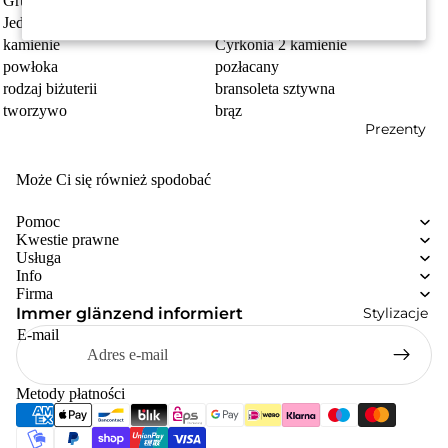
Grupa docelowa
damski
Jednostka
sztuka
kamienie
Cyrkonia 2 kamienie
powłoka
pozłacany
rodzaj biżuterii
bransoleta sztywna
tworzywo
brąz
Prezenty
Może Ci się również spodobać
Pomoc
Kwestie prawne
Usługa
Info
Firma
Stylizacje
Immer glänzend informiert
E-mail
Metody płatności