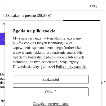
Pary
Zapakuj na prezent (
20,00 zł
)
Zmniejsz ilość
Dodaj do koszyka
Zwiększ ilość
Zgoda na pliki cookie
My i nasi partnerzy, w tym Shopify, używamy
plików cookie i innych technologii w celu
zapewnienia spersonalizowanego środowiska,
Dzieci
Więcej opcji płatności
wyświetlania reklam i prowadzenia analiz. Nie
Z 2 błyszczącymi cyrkoniami
będziemy korzystać z plików cookie lub innych
Średnica wynosi 56 mm
technologii w tych celach bez Twojej zgody.
brąz ze złoceniem
Dowiedz się więcej z naszej
Polityki prywatności
Delikatna bransoletka damska wykonana z brązu w kolorze złota,
ozdobiona połyskującymi cyrkoniami. Minimalistyczny i elegancki
Zaakceptuj
design, który doskonale podkreśli każdą stylizację. Idealna na co dzień
oraz na specjalne okazje. Lekka i wygodna w noszeniu.
Odrzuć
Motywy
numer zamówienia
355284
średnica
56 mm
Zarządzaj preferencjami