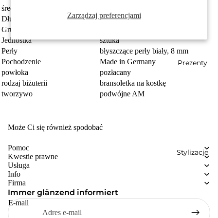
średnica
6.5 mm
Zarządzaj preferencjami
Długość regulowana do
26 cm
Grupa docelowa
damski
Jednostka
sztuka
Perły
błyszczące perły biały, 8 mm
Pochodzenie
Made in Germany
Prezenty
powłoka
pozłacany
rodzaj biżuterii
bransoletka na kostkę
tworzywo
podwójne AM
Może Ci się również spodobać
Pomoc
Stylizacje
Kwestie prawne
Usługa
Info
Firma
Immer glänzend informiert
E-mail