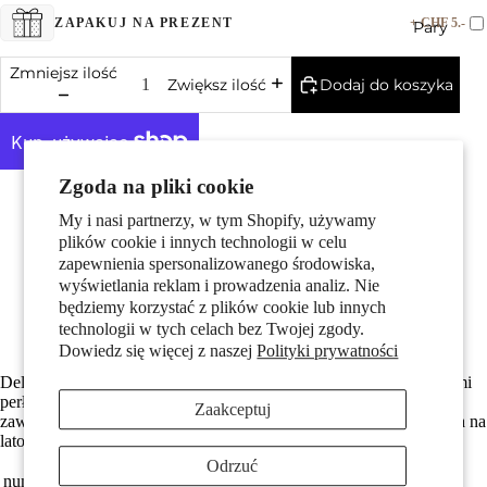
+ CHF 5.-
ZAPAKUJ NA PREZENT
Pary
Zmniejsz ilość
Dodaj do koszyka
Zwiększ ilość
Zgoda na pliki cookie
Więcej opcji płatności
Made in Germany
My i nasi partnerzy, w tym Shopify, używamy
Dzieci
Z połyskującym błyszczące perły
plików cookie i innych technologii w celu
Długość jest regulowana do 26 cm
zapewnienia spersonalizowanego środowiska,
Średnica koralika wynosi 8 mm
wyświetlania reklam i prowadzenia analiz. Nie
Średnica wynosi 6.5 mm
będziemy korzystać z plików cookie lub innych
podwójne AM ze złoceniem
Darmowa dostawa
technologii w tych celach bez Twojej zgody.
Dowiedz się więcej z naszej
Polityki prywatności
Delikatna damska bransoletka na kostkę AM-Doublé z błyszczącymi
perłami. Wykonana ze złoconego metalu, ozdobiona kryształowym
Zaakceptuj
zawieszkiem i perłą, która dodaje elegancji każdej stylizacji. Idealna na
Motywy
lato, podkreśla lekkość i kobiecość.
Odrzuć
numer zamówienia
353774