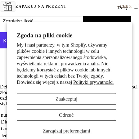
+ CHF 5.-
ZAPAKUJ NA PREZENT
Pary
Zmniejsz ilość
Dodaj do koszyka
Zwiększ ilość
Zgoda na pliki cookie
My i nasi partnerzy, w tym Shopify, używamy
plików cookie i innych technologii w celu
Więcej opcji płatności
zapewnienia spersonalizowanego środowiska,
Made in Germany
wyświetlania reklam i prowadzenia analiz. Nie
Dzieci
Długość jest regulowana do 26 cm
będziemy korzystać z plików cookie lub innych
podwójne AM ze złoceniem
technologii w tych celach bez Twojej zgody.
Dowiedz się więcej z naszej
Polityki prywatności
Delikatna damska bransoletka na kostkę wykonana z wysokiej jakości
złoconego metalu (AM-Doublé). Elegancki łańcuszek typu Figaro
ozdobiony zawieszką w kształcie serca. Idealny dodatek do letnich
Zaakceptuj
stylizacji, podkreślający subtelność i kobiecość.
Odrzuć
numer zamówienia
353773
Motywy
Długość regulowana do
26 cm
Grupa docelowa
damski
Zarządzaj preferencjami
Jednostka
sztuka