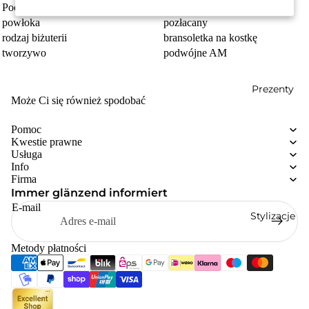
Pochodzenie
Made in Germany
powłoka
pozłacany
rodzaj biżuterii
bransoletka na kostkę
tworzywo
podwójne AM
Prezenty
Może Ci się również spodobać
Pomoc
Kwestie prawne
Usługa
Info
Firma
Immer glänzend informiert
E-mail
Stylizacje
Metody płatności