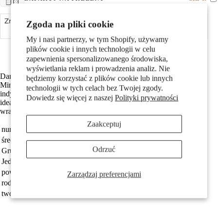
Pary
Zmniejsz ilość
Zgoda na pliki cookie
Dodaj do koszyka
Zwiększ ilość
My i nasi partnerzy, w tym Shopify, używamy
Szczególnie łatwy w pielęgnacji i przyjazny dla skóry
plików cookie i innych technologii w celu
Średnica wynosi 1.5 mm
zapewnienia spersonalizowanego środowiska,
wyświetlania reklam i prowadzenia analiz. Nie
Damski kolczyk do nosa wykonany ze stali nierdzewnej.
będziemy korzystać z plików cookie lub innych
Minimalistyczny i elegancki design, który doskonale podkreśli
technologii w tych celach bez Twojej zgody.
indywidualny styl. Hipoalergiczny, trwały i łatwy w pielęgnacji,
Dowiedz się więcej z naszej
Polityki prywatności
Dzieci
idealny do codziennego noszenia. Komfortowy i bezpieczny dla
wrażliwej skóry.
Zaakceptuj
numer zamówienia
222167
średnica
1.5 mm
Odrzuć
Grupa docelowa
damski
Jednostka
sztuka
powierzchnia
błyszczący
Zarządzaj preferencjami
rodzaj biżuterii
kolczyk w nosie
Motywy
tworzywo
stal nierdzewna