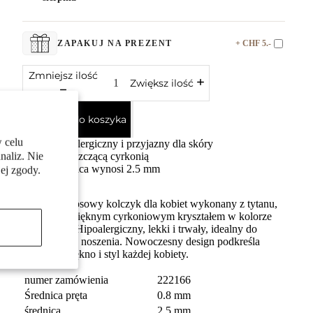
+ CHF 5.-
ZAPAKUJ NA PREZENT
Zmniejsz ilość
Zwiększ ilość
Dodaj do koszyka
 celu
Antyalergiczny i przyjazny dla skóry
naliz. Nie
Z błyszczącą cyrkonią
Średnica wynosi 2.5 mm
ej zgody.
Delikatny nosowy kolczyk dla kobiet wykonany z tytanu,
ozdobiony pięknym cyrkoniowym kryształem w kolorze
niebieskim. Hipoalergiczny, lekki i trwały, idealny do
codziennego noszenia. Nowoczesny design podkreśla
naturalne piękno i styl każdej kobiety.
numer zamówienia
222166
Średnica pręta
0.8 mm
średnica
2.5 mm