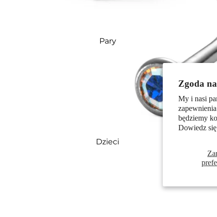
Pary
Zgoda na 
My i nasi pa
zapewnienia
będziemy kor
Dowiedz się
Dzieci
Za
pref