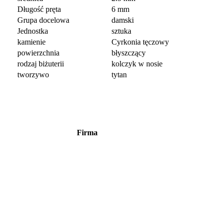
Długość pręta
6 mm
Grupa docelowa
damski
Jednostka
sztuka
kamienie
Cyrkonia tęczowy
powierzchnia
błyszczący
rodzaj biżuterii
kolczyk w nosie
tworzywo
tytan
Firma