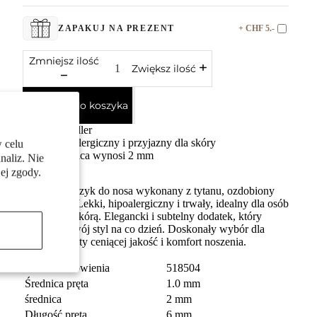
+ CHF 5.-
ZAPAKUJ NA PREZENT
Zmniejsz ilość
Zwiększ ilość
Dodaj do koszyka
bestseller
Antyalergiczny i przyjazny dla skóry
 celu
Średnica wynosi 2 mm
naliz. Nie
ej zgody.
Damski kolczyk do nosa wykonany z tytanu, ozdobiony
kryształem. Lekki, hipoalergiczny i trwały, idealny dla osób
z wrażliwą skórą. Elegancki i subtelny dodatek, który
podkreśli Twój styl na co dzień. Doskonały wybór dla
każdej kobiety ceniącej jakość i komfort noszenia.
numer zamówienia
518504
Średnica pręta
1.0 mm
średnica
2 mm
Długość pręta
6 mm