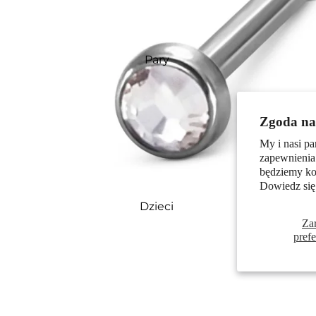
Pary
Zgoda na 
My i nasi pa
zapewnienia
będziemy kor
Dowiedz się
Dzieci
Za
pref