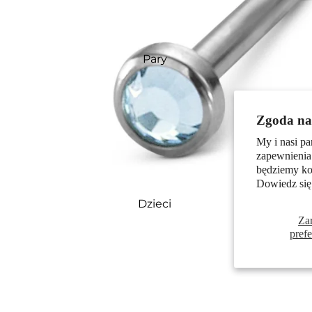
Pary
Zgoda na 
My i nasi pa
zapewnienia
będziemy kor
Dowiedz się
Dzieci
Za
pref