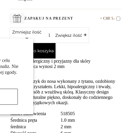
+ CHF 5.-
ZAPAKUJ NA PREZENT
Zmniejsz ilość
Zwiększ ilość
Dodaj do koszyka
 celu
Antyalergiczny i przyjazny dla skóry
naliz. Nie
Średnica wynosi 2 mm
ej zgody.
Damski kolczyk do nosa wykonany z tytanu, ozdobiony
delikatnym kryształem. Lekki, hipoalergiczny i trwały,
idealny dla osób z wrażliwą skórą. Klasyczny design
podkreśla naturalne piękno, doskonały do codziennego
noszenia i wyjątkowych okazji.
numer zamówienia
518505
Średnica pręta
1.0 mm
średnica
2 mm