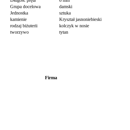
Długość pręta
6 mm
Grupa docelowa
damski
Jednostka
sztuka
kamienie
Kryształ jasnoniebieski
rodzaj biżuterii
kolczyk w nosie
tworzywo
tytan
Firma