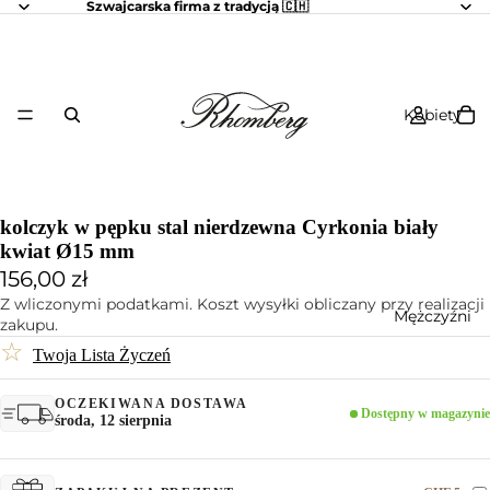
Szwajcarska firma z tradycją 🇨🇭
Kobiety
kolczyk w pępku stal nierdzewna Cyrkonia biały
kwiat Ø15 mm
156,00 zł
Z wliczonymi podatkami. Koszt wysyłki obliczany przy realizacji
Mężczyźni
zakupu.
☆
Twoja Lista Życzeń
OCZEKIWANA DOSTAWA
Dostępny w magazynie
środa, 12 sierpnia