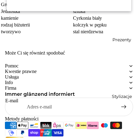
Grupa docelowa
damski
Jednostka
sztuka
kamienie
Cyrkonia biały
rodzaj biżuterii
kolczyk w pępku
tworzywo
stal nierdzewna
Prezenty
Może Ci się również spodobać
Pomoc
Kwestie prawne
Usługa
Info
Firma
Immer glänzend informiert
Stylizacje
E-mail
Metody płatności