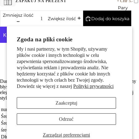
+ CHF 5.-
ZAPAKUJ NA PREZENT
Pary
Zmniejsz ilość
Dodaj do koszyka
Zwiększ ilość
Zgoda na pliki cookie
My i nasi partnerzy, w tym Shopify, używamy
Więcej opcji płatności
Szczególnie łatwy w pielęgnacji i przyjazny dla skóry
plików cookie i innych technologii w celu
Z błyszczącą cyrkonią
zapewnienia spersonalizowanego środowiska,
Dzieci
Średnica wynosi 15 mm
wyświetlania reklam i prowadzenia analiz. Nie
będziemy korzystać z plików cookie lub innych
technologii w tych celach bez Twojej zgody.
Damski kolczyk do pępka wykonany ze stali nierdzewnej, ozdobiony
Dowiedz się więcej z naszej
Polityki prywatności
błyszczącymi cyrkoniami ułożonymi w kształt kwiatka. Delikatny i
elegancki dodatek, który podkreśli kobiecy styl i doda blasku każdej
stylizacji. Idealny na co dzień i specjalne okazje.
Zaakceptuj
numer zamówienia
220026
Średnica małej kuli
5.0 mm
Odrzuć
Motywy
Średnica pręta
1.6 mm
średnica
15 mm
Zarządzaj preferencjami
Długość pręta
10 mm