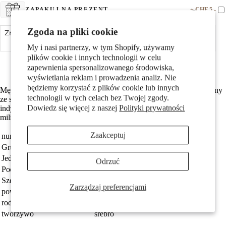
+ CHF 5.-
ZAPAKUJ NA PREZENT
Pary
Zgoda na pliki cookie
Zmniejsz ilość
Dodaj do koszyka
Zwiększ ilość
My i nasi partnerzy, w tym Shopify, używamy
Made in Germany
plików cookie i innych technologii w celu
Srebro próby 925 z próbą 925
zapewnienia spersonalizowanego środowiska,
wyświetlania reklam i prowadzenia analiz. Nie
będziemy korzystać z plików cookie lub innych
Męski kolczyk wkrętka w kształcie karabinu szturmowego wykonany
technologii w tych celach bez Twojej zgody.
ze srebra. Stylowy i oryginalny dodatek, który podkreśli charakter i
Dzieci
Dowiedz się więcej z naszej
Polityki prywatności
indywidualność. Idealny dla osób ceniących unikatową biżuterię o
militarnym designie. Jeden sztuk w zestawie.
Zaakceptuj
numer zamówienia
510549
Grupa docelowa
Mężczyźni
Jednostka
sztuka
Odrzuć
Pochodzenie
Made in Germany
Szerokość
8 mm
Zarządzaj preferencjami
powłoka
patynowany
Motywy
rodzaj biżuterii
kolczyk wkrętka (1 sztuka)
tworzywo
srebro