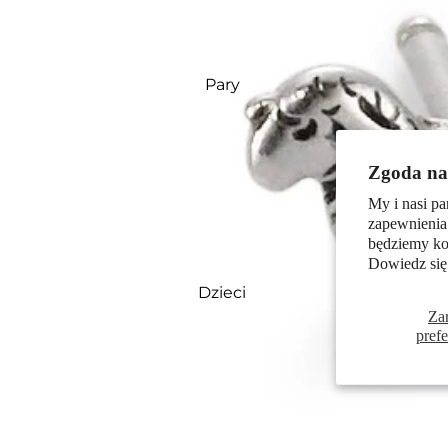
Pary
Zgoda na 
My i nasi pa
zapewnienia
będziemy kor
Dowiedz się
Dzieci
Za
pref