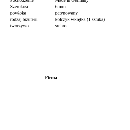
Pochodzenie
Made in Germany
Szerokość
6 mm
powłoka
patynowany
rodzaj biżuterii
kolczyk wkrętka (1 sztuka)
tworzywo
srebro
Firma