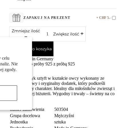
+ CHF 5.-
ZAPAKUJ NA PREZENT
Zmniejsz ilość
Zwiększ ilość
Dodaj do koszyka
 celu
Made in Germany
naliz. Nie
Srebro próby 925 z próbą 925
ej zgody.
Męski kolczyk sztyft w kształcie owcy wykonany ze
srebra. Stylowy i oryginalny dodatek, który podkreśli
indywidualny charakter. Idealny dla miłośników zwierząt i
nietuzinkowej biżuterii. Wygodny i trwały – świetny na co
dzień.
numer zamówienia
503504
Grupa docelowa
Mężczyźni
Jednostka
sztuka