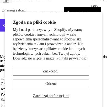
Pary
Zmniejsz ilość
Dodaj do koszyka
Zwiększ ilość
Zgoda na pliki cookie
My i nasi partnerzy, w tym Shopify, używamy
plików cookie i innych technologii w celu
Więcej opcji płatności
zapewnienia spersonalizowanego środowiska,
Made in Germany
wyświetlania reklam i prowadzenia analiz. Nie
Srebro próby 925 z próbą 925
będziemy korzystać z plików cookie lub innych
Dzieci
technologii w tych celach bez Twojej zgody.
Męski kolczyk na jedno ucho wykonany ze srebra, w kształcie lotki do
Dowiedz się więcej z naszej
Polityki prywatności
darta. Stylowy i oryginalny dodatek dla mężczyzn, którzy cenią
niebanalne akcesoria. Idealny na co dzień oraz na specjalne okazje,
podkreślający charakter i indywidualność.
Zaakceptuj
numer zamówienia
520295
Odrzuć
Grupa docelowa
Mężczyźni
Jednostka
sztuka
Motywy
Pochodzenie
Made in Germany
Zarządzaj preferencjami
Szerokość
13 mm
powłoka
patynowany