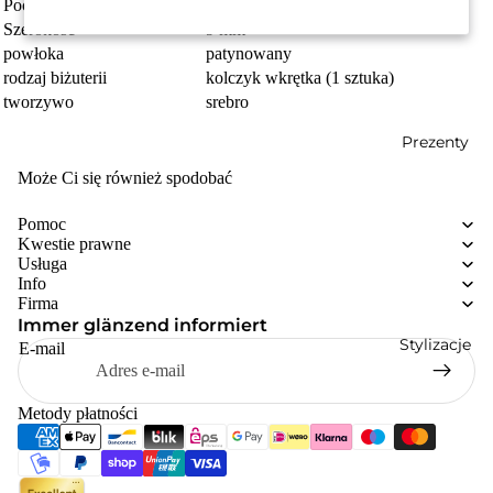
Pochodzenie
Made in Germany
Szerokość
9 mm
powłoka
patynowany
rodzaj biżuterii
kolczyk wkrętka (1 sztuka)
tworzywo
srebro
Prezenty
Może Ci się również spodobać
Pomoc
Kwestie prawne
Usługa
Info
Firma
Immer glänzend informiert
Stylizacje
E-mail
Metody płatności