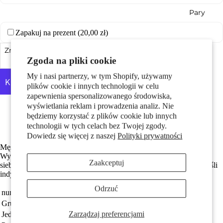
Pary
Zapakuj na prezent (
20,00 zł
)
Zmniejsz ilość
Dodaj do koszyka
Zwiększ ilość
Zgoda na pliki cookie
My i nasi partnerzy, w tym Shopify, używamy
plików cookie i innych technologii w celu
zapewnienia spersonalizowanego środowiska,
Dzieci
Więcej opcji płatności
wyświetlania reklam i prowadzenia analiz. Nie
Made in Germany
będziemy korzystać z plików cookie lub innych
Srebro próby 925 z próbą 925
technologii w tych celach bez Twojej zgody.
Dowiedz się więcej z naszej
Polityki prywatności
Męski kolczyk do ucha w kształcie lwa – znaku zodiaku Lwa.
Wykonany ze srebra, wyjątkowy i stylowy dodatek dla pewnych
Zaakceptuj
siebie mężczyzn. Doskonały na co dzień i specjalne okazje, podkreśli
indywidualny charakter i siłę noszącego.
Odrzuć
numer zamówienia
118395
Motywy
Grupa docelowa
Mężczyźni
Zarządzaj preferencjami
Jednostka
sztuka