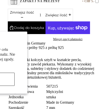
+ CHF 5.-
ZAPAKUJ NA PREZENT
Zmniejsz ilość
Zwiększ ilość
Dodaj do koszyka
Więcej opcji płatności
Made in Germany
Srebro próby 925 z próbą 925
 celu
naliz. Nie
ej zgody.
Srebrny męski kolczyk sztyft w kształcie precla,
symbolizujący zawód piekarza. Wykonany z wysokiej
jakości srebra, subtelny i stylowy dodatek do codziennej
garderoby. Idealny prezent dla miłośników tradycyjnych
zawodów i nietuzinkowej biżuterii.
numer zamówienia
507215
Grupa docelowa
Mężczyźni
Jednostka
sztuka
Pochodzenie
Made in Germany
Szerokość
7 mm