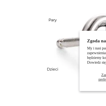
Pary
Zgoda na 
My i nasi pa
zapewnienia
będziemy kor
Dowiedz się
Dzieci
Za
pref