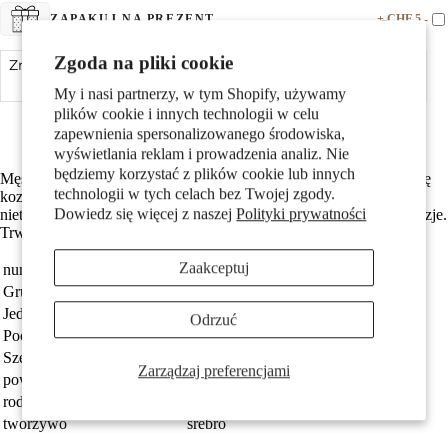
+ CHF 5.-
ZAPAKUJ NA PREZENT
Pary
Zgoda na pliki cookie
Zmniejsz ilość
Dodaj do koszyka
Zwiększ ilość
My i nasi partnerzy, w tym Shopify, używamy
Made in Germany
plików cookie i innych technologii w celu
Srebro próby 925 z próbą 925
zapewnienia spersonalizowanego środowiska,
wyświetlania reklam i prowadzenia analiz. Nie
będziemy korzystać z plików cookie lub innych
Męski kolczyk wkrętka wykonany ze srebra, przedstawiający głowę
technologii w tych celach bez Twojej zgody.
kozicy. Stylowy i oryginalny dodatek dla mężczyzn ceniących
Dzieci
Dowiedz się więcej z naszej
Polityki prywatności
nietuzinkową biżuterię. Idealny na co dzień oraz na wyjątkowe okazje.
Trwały i starannie wykonany detal przyciągający uwagę.
Zaakceptuj
numer zamówienia
550401
Grupa docelowa
Mężczyźni
Jednostka
sztuka
Odrzuć
Pochodzenie
Made in Germany
Szerokość
7 mm
Zarządzaj preferencjami
powłoka
rodowany
Motywy
rodzaj biżuterii
kolczyk wkrętka (1 sztuka)
tworzywo
srebro