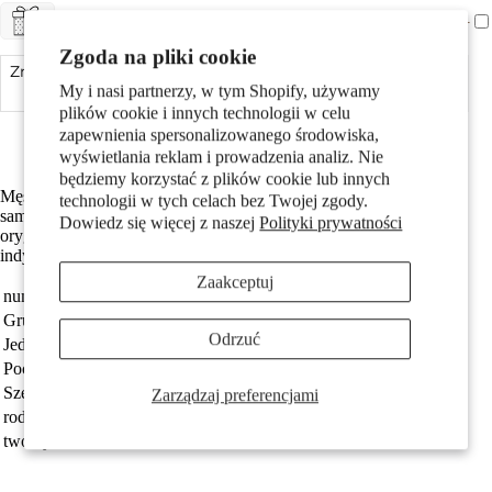
+ CHF 5.-
ZAPAKUJ NA PREZENT
Pary
Zgoda na pliki cookie
Zmniejsz ilość
Dodaj do koszyka
Zwiększ ilość
My i nasi partnerzy, w tym Shopify, używamy
plików cookie i innych technologii w celu
Made in Germany
zapewnienia spersonalizowanego środowiska,
Srebro próby 925 z próbą 925
wyświetlania reklam i prowadzenia analiz. Nie
będziemy korzystać z plików cookie lub innych
Męski kolczyk sztyft wykonany ze srebra, przedstawiający dźwig
technologii w tych celach bez Twojej zgody.
samochodowy. Doskonały dla miłośników maszyn budowlanych i
Dowiedz się więcej z naszej
Polityki prywatności
Dzieci
oryginalnej biżuterii. Subtelny i trwały dodatek, który podkreśli
indywidualny styl każdego mężczyzny. Idealny na co dzień.
Zaakceptuj
numer zamówienia
521399
Grupa docelowa
Mężczyźni
Odrzuć
Jednostka
sztuka
Pochodzenie
Made in Germany
Szerokość
7 mm
Zarządzaj preferencjami
rodzaj biżuterii
kolczyk wkrętka (1 sztuka)
Motywy
tworzywo
srebro