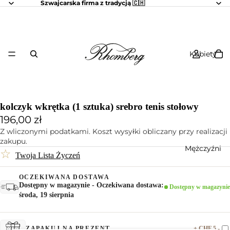
Szwajcarska firma z tradycją 🇨🇭
Kobiety
kolczyk wkrętka (1 sztuka) srebro tenis stołowy
196,00 zł
Z wliczonymi podatkami. Koszt wysyłki obliczany przy realizacji
zakupu.
Mężczyźni
☆
Twoja Lista Życzeń
OCZEKIWANA DOSTAWA
Dostępny w magazynie - Oczekiwana dostawa:
Dostępny w magazynie
środa, 19 sierpnia
+ CHF 5.-
ZAPAKUJ NA PREZENT