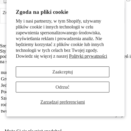
Pary
Zgoda na pliki cookie
Zmniejsz ilość
Dodaj do koszyka
Zwiększ ilość
My i nasi partnerzy, w tym Shopify, używamy
Made in Germany
plików cookie i innych technologii w celu
Srebro próby 925 z próbą 925
zapewnienia spersonalizowanego środowiska,
wyświetlania reklam i prowadzenia analiz. Nie
będziemy korzystać z plików cookie lub innych
Srebrny męski kolczyk w kształcie rakietki do tenisa stołowego.
technologii w tych celach bez Twojej zgody.
Stylowy i oryginalny dodatek dla pasjonatów ping-ponga, który
Dowiedz się więcej z naszej
Polityki prywatności
podkreśli sportowy charakter i indywidualny styl. Idealny na co dzień i
Dzieci
na sportowe okazje. W zestawie 1 sztuka.
Zaakceptuj
numer zamówienia
508462
Grupa docelowa
Mężczyźni
Jednostka
sztuka
Odrzuć
Pochodzenie
Made in Germany
Szerokość
6 mm
Zarządzaj preferencjami
rodzaj biżuterii
kolczyk wkrętka (1 sztuka)
tworzywo
srebro
Motywy