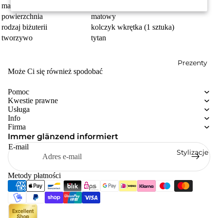
marka
TitanFactory
powierzchnia
matowy
rodzaj biżuterii
kolczyk wkrętka (1 sztuka)
tworzywo
tytan
Prezenty
Może Ci się również spodobać
Pomoc
Kwestie prawne
Usługa
Info
Firma
Immer glänzend informiert
E-mail
Stylizacje
Metody płatności