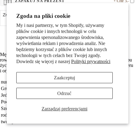
+ CHF 5.-
ZAPAKUJ NA PREZENT
Pary
Zmniejsz ilość
Zgoda na pliki cookie
Dodaj do koszyka
Zwiększ ilość
My i nasi partnerzy, w tym Shopify, używamy
Made in Germany
plików cookie i innych technologii w celu
Wykonane z odzyskanego złota
zapewnienia spersonalizowanego środowiska,
Darmowa dostawa
wyświetlania reklam i prowadzenia analiz. Nie
będziemy korzystać z plików cookie lub innych
Męski kolczyk sztyft wykonany z 375 żółtego złota, w kształcie
technologii w tych celach bez Twojej zgody.
roweru górskiego. Stylowy dodatek dla miłośników aktywnego trybu
Dowiedz się więcej z naszej
Polityki prywatności
Dzieci
życia i sportów ekstremalnych. Idealny na co dzień, dodaje charakteru
i oryginalności każdej stylizacji.
Zaakceptuj
numer zamówienia
504165
Grupa docelowa
Mężczyźni
Odrzuć
Jednostka
sztuka
Pochodzenie
Made in Germany
Szerokość
9 mm
Zarządzaj preferencjami
rodzaj biżuterii
kolczyk wkrętka (1 sztuka)
Motywy
tworzywo
złoto żółte 375/9 K