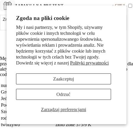
+ CHF 5.-
ZAPAKUJ NA PREZENT
Pary
Zgoda na pliki cookie
Zmniejsz ilość
Dodaj do koszyka
Zwiększ ilość
My i nasi partnerzy, w tym Shopify, używamy
Made in Germany
plików cookie i innych technologii w celu
Wykonane z odzyskanego złota
zapewnienia spersonalizowanego środowiska,
Darmowa dostawa
wyświetlania reklam i prowadzenia analiz. Nie
będziemy korzystać z plików cookie lub innych
technologii w tych celach bez Twojej zgody.
Męski kolczyk do ucha wykonany z 375 żółtego złota,
Dzieci
Dowiedz się więcej z naszej
Polityki prywatności
przedstawiający postać snowboardzisty. Unikalny, stylowy dodatek dla
aktywnych i miłośników sportów zimowych. Idealny na prezent lub
codzienne noszenie, podkreśla indywidualny charakter.
Zaakceptuj
numer zamówienia
172223
Grupa docelowa
Mężczyźni
Odrzuć
Jednostka
sztuka
Pochodzenie
Made in Germany
Zarządzaj preferencjami
Szerokość
6 mm
Motywy
rodzaj biżuterii
kolczyk wkrętka (1 sztuka)
tworzywo
złoto żółte 375/9 K